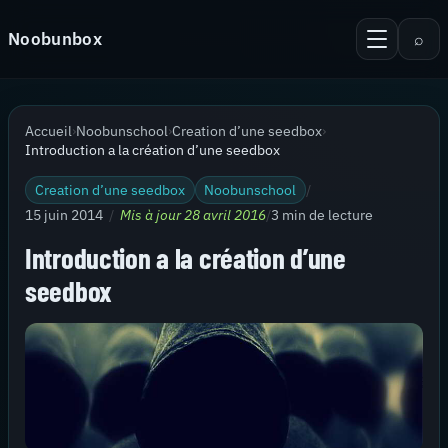
Aller au contenu
Noobunbox
⌕
Menu
Recherche
Accueil
Accueil
›
Noobunschool
›
Creation d’une seedbox
›
Android
Introduction a la création d’une seedbox
KiTTY Session Manager
Creation d’une seedbox
Noobunschool
/
15 juin 2014
/
Mis à jour 28 avril 2016
/
3 min de lecture
Serveur
Introduction a la création d’une
Virtualisation
seedbox
Thèmes pour PuTTy
Contact