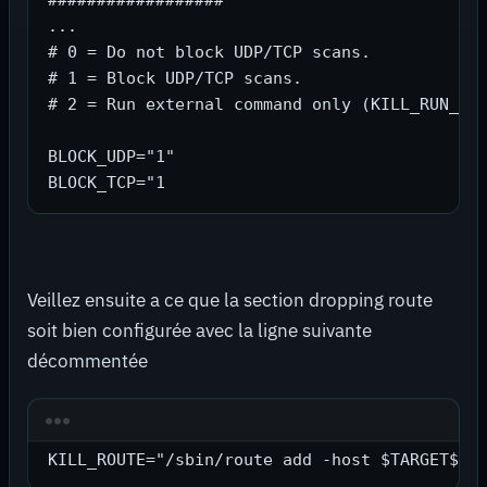
##################

...

# 0 = Do not block UDP/TCP scans.

# 1 = Block UDP/TCP scans.

# 2 = Run external command only (KILL_RUN_CMD
BLOCK_UDP="1"

BLOCK_TCP="1
Veillez ensuite a ce que la section dropping route
soit bien configurée avec la ligne suivante
décommentée
KILL_ROUTE="/sbin/route add -host $TARGET$ r