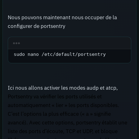
Nous pouvons maintenant nous occuper de la
configurer de portsentry
sudo nano /etc/default/portsentry
Ici nous allons activer les modes audp et atcp,
Portsentry va vérifier les ports utilisés et
automatiquement « lier » les ports disponibles.
C’est l’options la plus efficace (« a » signifie
avancé). Avec cette options, portsentry établit une
liste des ports d’écoute, TCP et UDP, et bloque