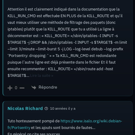
Attention il est clairement indiqué dans la documentation que la
KILL_RUN_CMD est effectuée EN PLUS de la KILL_ROUTE et qu’il
vaut mieux utiliser une méthode de filtrage des paquets (donc
iptables) plutôt que la KILL_ROUTE que tu a utilisé La ligne à
décommenter est : « KILL_ROUTE= »/sbin/iptables -I INPUT -s
$TARGET$ -j DROP && /sbin/iptables -I INPUT -s $TARGET$ -m limit
–limit 3/minute –limit-burst 5 -j LOG –log-level debub –log-prefix
‘Portsentry: dropping: ‘ » » Ta KILL_RUN_CMD est redondante
puisque l’autre ligne est déjà présente dans le fichier Et il faut
ensuite recommenter : KILL_ROUTE= »/sbin/route add -host
$TARGET$
…
Lire la suite »
Répondre
0
Nicolas Richard
10 années il y a
Tuto honteusement pompé de
https://www.isalo.org/wiki.debian-
fr/Portsentry
et les ajouts sont bourrés de fautes…
En général on cite ses sources…