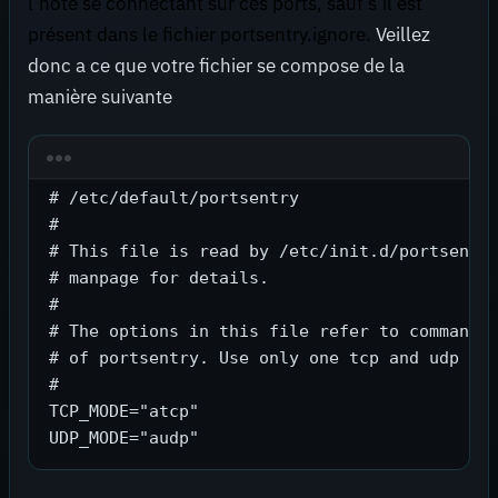
l’hôte se connectant sur ​​ces ports, sauf s’il est
présent dans le fichier portsentry.ignore.
Veillez
donc a ce que votre fichier se compose de la
manière suivante
# /etc/default/portsentry

#

# This file is read by /etc/init.d/portsentry
# manpage for details.

#

# The options in this file refer to commandli
# of portsentry. Use only one tcp and udp mod
#

TCP_MODE="atcp"
