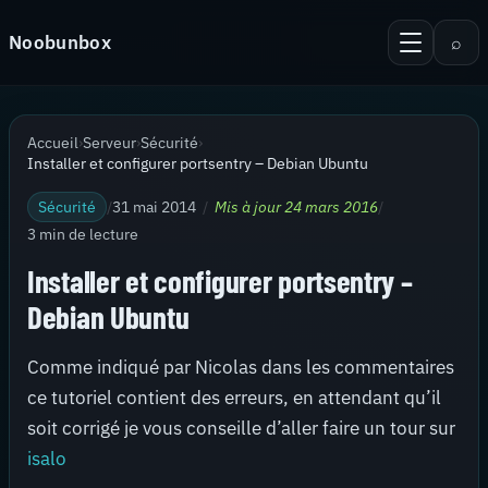
Aller au contenu
Noobunbox
⌕
Menu
Recherche
Accueil
Accueil
›
Serveur
›
Sécurité
›
Android
Installer et configurer portsentry – Debian Ubuntu
KiTTY Session Manager
Sécurité
/
31 mai 2014
/
Mis à jour 24 mars 2016
/
3 min de lecture
Serveur
Installer et configurer portsentry –
Virtualisation
Debian Ubuntu
Thèmes pour PuTTy
Comme indiqué par Nicolas dans les commentaires
Contact
ce tutoriel contient des erreurs, en attendant qu’il
soit corrigé je vous conseille d’aller faire un tour sur
isalo