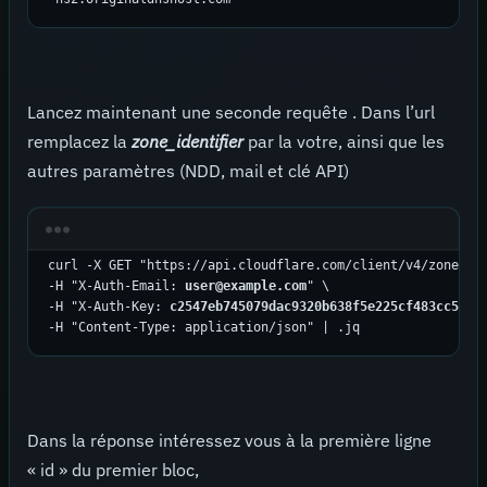
Lancez maintenant une seconde requête . Dans l’url
remplacez la
zone_identifier
par la votre, ainsi que les
autres paramètres (NDD, mail et clé API)
curl -X GET "https://api.cloudflare.com/client/v4/zones/
0
-H "X-Auth-Email: 
user@example.com
" \

-H "X-Auth-Key: 
c2547eb745079dac9320b638f5e225cf483cc5cfd
-H "Content-Type: application/json" | .jq
Dans la réponse intéressez vous à la première ligne
« id » du premier bloc,