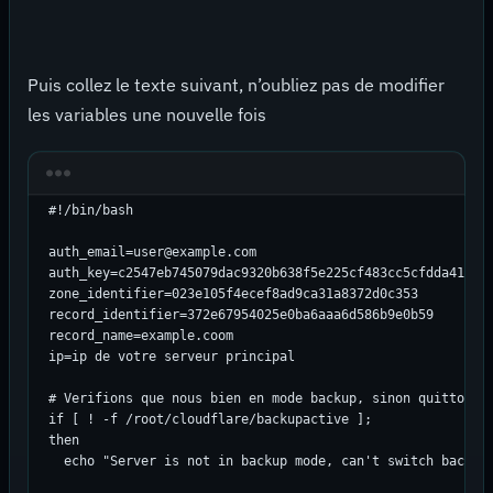
Puis collez le texte suivant, n’oubliez pas de modifier
les variables une nouvelle fois
#!/bin/bash

auth_email=user@example.com 

auth_key=c2547eb745079dac9320b638f5e225cf483cc5cfdda41

zone_identifier=023e105f4ecef8ad9ca31a8372d0c353

record_identifier=372e67954025e0ba6aaa6d586b9e0b59

record_name=example.coom

ip=ip de votre serveur principal

# Verifions que nous bien en mode backup, sinon quittons

if [ ! -f /root/cloudflare/backupactive ];

then

	echo "Server is not in backup mode, can't switch back to main" && exit 0
