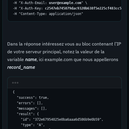
-H "X-Auth-Email:
 user@example.com
" \

-H "X-Auth-Key: 
c2547eb745079dac9320b638f5e225cf483cc5cfd
-H "Content-Type: application/json"
Dans la réponse intéressez vous au bloc contenant l’IP
de votre serveur principal, notez la valeur de la
variable
name
, ici example.com que nous appellerons
record_name
{

  "success": true,

  "errors": [],

  "messages": [],

  "result": {

    "id": "372e67954025e0ba6aaa6d586b9e0b59",

    "type": "A",
