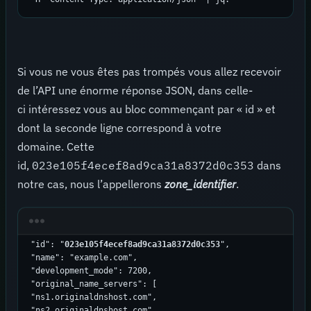
Si vous ne vous êtes pas trompés vous allez recevoir
de l’API une énorme réponse JSON, dans celle-
ci intéressez vous au bloc commençant par « id » et
dont la seconde ligne correspond à votre
domaine. Cette
id,
023e105f4ecef8ad9ca31a8372d0c353
dans
notre cas, nous l’appellerons
zone_identifier
.
"id": "
023e105f4ecef8ad9ca31a8372d0c353
",

"name": "example.com",

"development_mode": 7200,

"original_name_servers": [

"ns1.originaldnshost.com",
