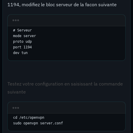
1194, modifiez le bloc serveur de la facon suivante
# Serveur

mode server

proto udp

port 1194

dev tun
Testez votre configuration en saisissant la commande
suivante
cd /etc/openvpn

sudo openvpn server.conf