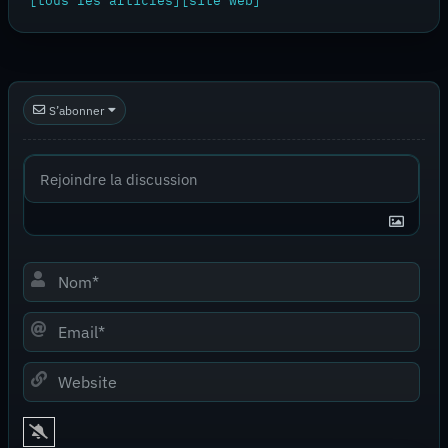
[tous les articles]
[site web]
S’abonner
Nom*
Email*
Website