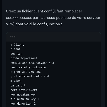
Créez un fichier client.conf (il faut remplacer
xxx.xxx.xxx.xxx par l’adresse publique de votre serveur
VPN) dont voici la configuration :
# Client

client

dev tun

proto tcp-client

remote xxx.xxx.xxx.xxx 443

resolv-retry infinite

cipher AES-256-CBC

; client-config-dir ccd

# Cles

ca ca.crt

cert novakin.crt

key novakin.key

tls-auth ta.key 1

key-direction 1
