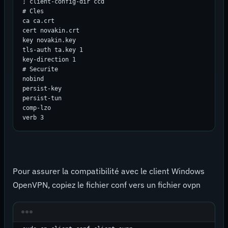
; client-config-dir ccd

# Cles

ca ca.crt

cert novakin.crt

key novakin.key

tls-auth ta.key 1

key-direction 1

# Securite

nobind

persist-key

persist-tun

comp-lzo

verb 3
Pour assurer la compatibilité avec le client Windows
OpenVPN, copiez le fichier conf vers un fichier ovpn