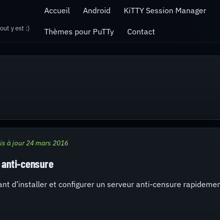
Accueil
Android
KiTTY Session Manager
ut y est :)
Thèmes pour PuTTy
Contact
is à jour 24 mars 2016
r anti-censure
ant d’installer et configurer un serveur anti-censure rapidemen