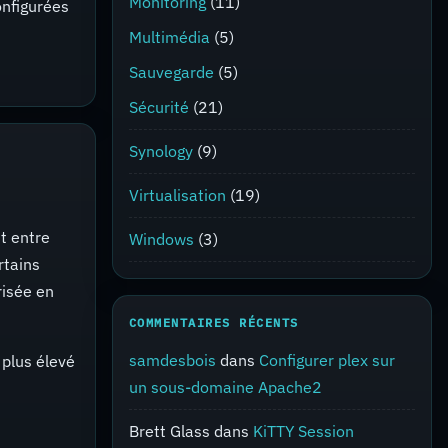
Monitoring
(11)
onfigurées
Multimédia
(5)
Sauvegarde
(5)
Sécurité
(21)
Synology
(9)
Virtualisation
(19)
st entre
Windows
(3)
rtains
risée en
COMMENTAIRES RÉCENTS
samdesbois
dans
Configurer plex sur
 plus élevé
un sous-domaine Apache2
Brett Glass
dans
KiTTY Session