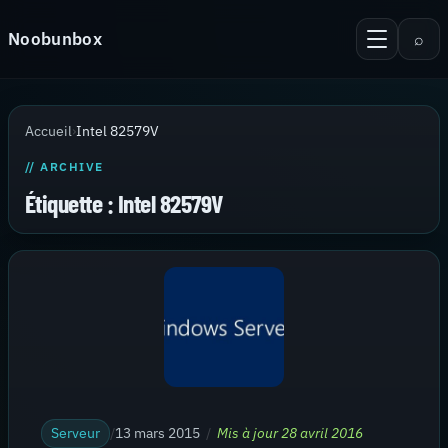
Aller au contenu
Noobunbox
⌕
Menu
Recherche
Accueil
Accueil
›
Intel 82579V
Android
// ARCHIVE
KiTTY Session Manager
Étiquette :
Intel 82579V
Serveur
Virtualisation
Thèmes pour PuTTy
Contact
Serveur
/
13 mars 2015
/
Mis à jour 28 avril 2016