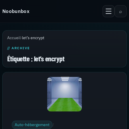
Aller au contenu
Noobunbox
⌕
Menu
Recherche
Accueil
Accueil
›
let’s encrypt
Android
// ARCHIVE
KiTTY Session Manager
Étiquette :
let’s encrypt
Serveur
Virtualisation
Thèmes pour PuTTy
Contact
Auto-hébergement
/