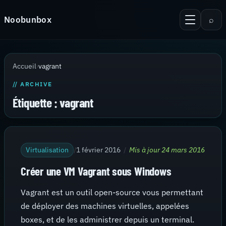
Aller au contenu
Noobunbox
⌕
Menu
Recherche
Accueil
Accueil
›
vagrant
Android
// ARCHIVE
KiTTY Session Manager
Étiquette :
vagrant
Serveur
Virtualisation
Virtualisation
/
1 février 2016
/
Mis à jour 24 mars 2016
Thèmes pour PuTTy
Créer une VM Vagrant sous Windows
Contact
Vagrant est un outil open-source vous permettant
de déployer des machines virtuelles, appelées
boxes, et de les administrer depuis un terminal.