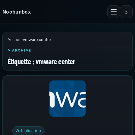
Aller au contenu
Noobunbox
⌕
Menu
Recherche
Accueil
Accueil
›
vmware center
Android
// ARCHIVE
KiTTY Session Manager
Étiquette :
vmware center
Serveur
Virtualisation
Thèmes pour PuTTy
Contact
Virtualisation
/