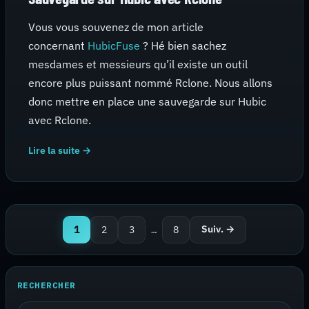
Vous vous souvenez de mon article
concernant
HubicFuse
? Hé bien sachez
mesdames et messieurs qu’il existe un outil
encore plus puissant nommé Rclone. Nous allons
donc mettre en place une sauvegarde sur Hubic
avec Rclone.
Lire la suite →
Pagination des publications
1
2
3
…
8
Suiv. →
RECHERCHER