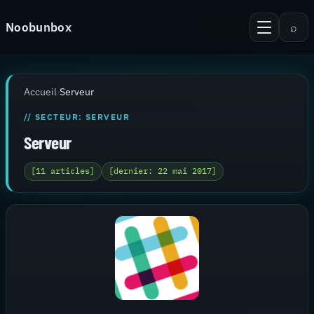
Aller au contenu
Noobunbox
⌕
Menu
Recherche
Accueil
Accueil
›
Serveur
Android
// SECTEUR: SERVEUR
KiTTY Session Manager
Serveur
Serveur
[11 articles]
[dernier: 22 mai 2017]
Virtualisation
Thèmes pour PuTTy
Contact