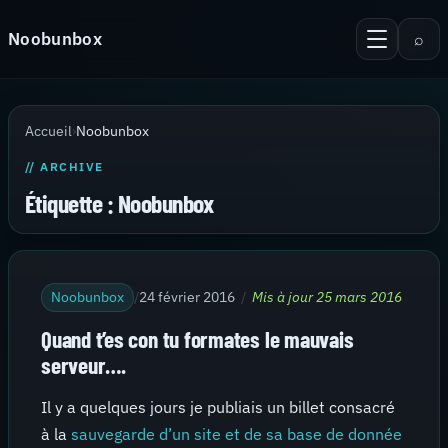
Aller au contenu
Noobunbox
⌕
Menu
Recherche
Accueil
Accueil
›
Noobunbox
Android
// ARCHIVE
KiTTY Session Manager
Étiquette :
Noobunbox
Serveur
Virtualisation
Noobunbox
/
24 février 2016
/
Mis à jour 25 mars 2016
Thèmes pour PuTTy
Quand t’es con tu formates le mauvais
Contact
serveur….
Il y a quelques jours je publiais un billet consacré
à la
sauvegarde d’un site et de sa base de donnée