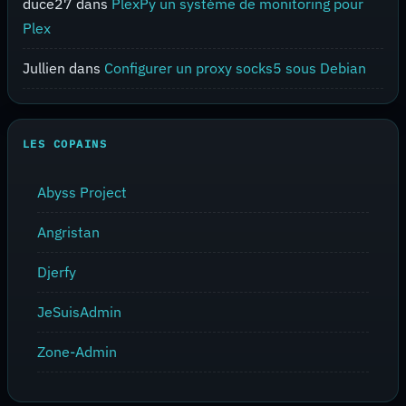
duce27
dans
PlexPy un système de monitoring pour
Plex
Jullien
dans
Configurer un proxy socks5 sous Debian
LES COPAINS
Abyss Project
Angristan
Djerfy
JeSuisAdmin
Zone-Admin